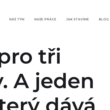
NÁŠ TÝM
NAŠE PRÁCE
JAK STAVÍME
BLOG
ro tři
. A jeden
který dává