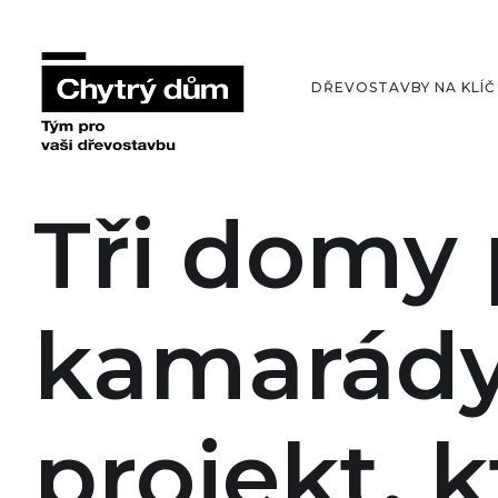
DŘEVOSTAVBY NA KLÍČ
Tři domy p
kamarády
projekt, 