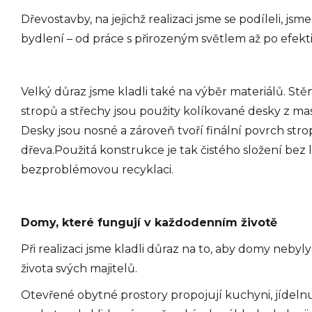
Dřevostavby, na jejichž realizaci jsme se podíleli, j
bydlení – od práce s přirozeným světlem až po efekt
Velký důraz jsme kladli také na výběr materiálů. S
stropů a střechy jsou použity kolíkované desky z mas
Desky jsou nosné a zároveň tvoří finální povrch str
dřeva.Použitá konstrukce je tak čistého složení bez
bezproblémovou recyklaci.
Domy, které fungují v každodenním životě
Při realizaci jsme kladli důraz na to, aby domy neby
života svých majitelů.
Otevřené obytné prostory propojují kuchyni, jídelnu