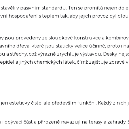
sme stavěli v pasivním standardu. Ten se promítá nejen do
ivní hospodaření s teplem tak, aby jejich provoz byl dl
těny jsou provedeny ze sloupkové konstrukce a kombinov
ivního dřeva, které jsou staticky velice účinné, proto i 
opu a střechy, což výrazně zrychluje výstavbu. Desky nej
 lepidel a jiných chemických látek, čímž zajišťuje zdrav
ly jen esteticky čisté, ale především funkční. Každý z ni
 i obývací část a přirozeně navazují na terasy a zahrady