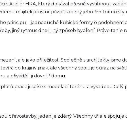
ci s Ateliér HRA, který dokázal přesně vystihnout zadán
ždému majiteli prostor přizpůsobený jeho životnímu styl
ého principu – jednoduché kubické formy o podobném o
třeby, jiný rytmus dne i jiný způsob bydlení. Právě tahle
ezení, ale jako příležitost. Společně s architekty jsme 
vírá do krajiny jinak, ale všechny spojuje důraz na světl
u a přivádějí ji dovnitř domu.
 plotů pracují spíše s modelací terénu a výsadbou.Celý p
sou dřevostavby, jeden je zděný. Všechny tři ale spojuje