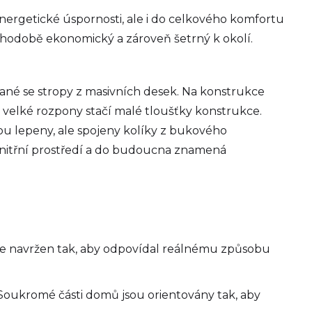
 energetické úspornosti, ale i do celkového komfortu
ouhodobě ekonomický a zároveň šetrný k okolí.
ané se stropy z masivních desek. Na konstrukce
na velké rozpony stačí malé tloušťky konstrukce.
sou lepeny, ale spojeny kolíky z bukového
é vnitřní prostředí a do budoucna znamená
ch je navržen tak, aby odpovídal reálnému způsobu
. Soukromé části domů jsou orientovány tak, aby