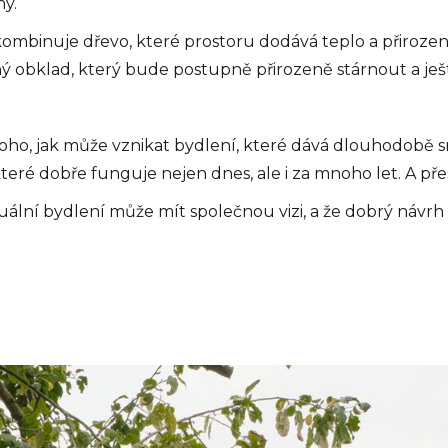
ny.
e kombinuje dřevo, které prostoru dodává teplo a přirozeno
 obklad, který bude postupně přirozeně stárnout a ješt
o, jak může vznikat bydlení, které dává dlouhodobě smys
teré dobře funguje nejen dnes, ale i za mnoho let. A pře
duální bydlení může mít společnou vizi, a že dobrý návrh 