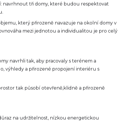
í: navrhnout tři domy, které budou respektovat
u.
bjemu, který přirozeně navazuje na okolní domy v
 rovnováha mezi jednotou a individualitou je pro celý
domy navrhli tak, aby pracovaly s terénem a
o, výhledy a přirozené propojení interiéru s
rostor tak působí otevřeně,klidně a přirozeně
 důraz na udržitelnost, nízkou energetickou