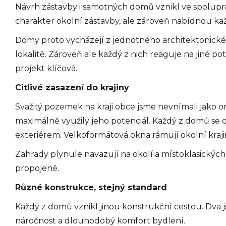
Návrh zástavby i samotných domů vznikl ve spoluprá
charakter okolní zástavby, ale zároveň nabídnou ka
Domy proto vycházejí z jednotného architektonick
lokalitě. Zároveň ale každý z nich reaguje na jiné po
projekt klíčová.
Citlivé zasazení do krajiny
Svažitý pozemek na kraji obce jsme nevnímali jako om
maximálně využily jeho potenciál. Každý z domů se ote
exteriérem. Velkoformátová okna rámují okolní krajin
Zahrady plynule navazují na okolí a místoklasických
propojeně.
Různé konstrukce, stejný standard
Každý z domů vznikl jinou konstrukční cestou. Dva j
náročnost a dlouhodobý komfort bydlení.