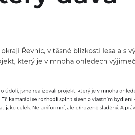
okraji Řevnic, v těsné blízkosti lesa a s 
ojekt, který je v mnoha ohledech výjimeč
m do údolí, jsme realizovali projekt, který je v mnoha oh
Tři kamarádi se rozhodli splnit si sen o vlastním bydlení 
ovat jako celek. Ne uniformní, ale přirozeně sladěný. A pr