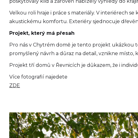
poskytovaly klid a zároveň nabízely výhledy do kraji
Velkou roli hraje i práce s materiály. V interiérech s
akustickému komfortu. Exteriéry sjednocuje dřevěný
Projekt, který má přesah
Pro nás v Chytrém domě je tento projekt ukázkou toh
promyšlený návrh a důraz na detail, vznikne místo, k
Projekt tří domů v Řevnicích je důkazem, že i indivi
Více fotografií najedete
ZDE