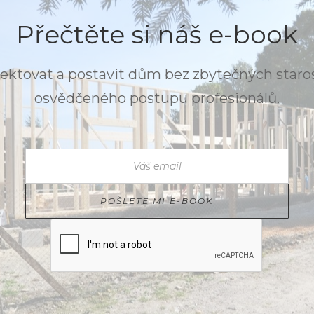
Přečtěte si náš e-book
jektovat a postavit dům bez zbytečných staro
osvědčeného postupu profesionálů.