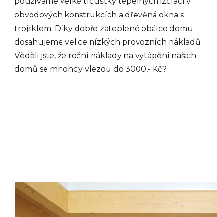
používáme velké tloušťky tepelných izolací v
obvodových konstrukcích a dřevěná okna s
trojsklem. Díky dobře zateplené obálce domu
dosahujeme velice nízkých provozních nákladů.
Věděli jste, že roční náklady na vytápění našich
domů se mnohdy vlezou do 3000,- Kč?