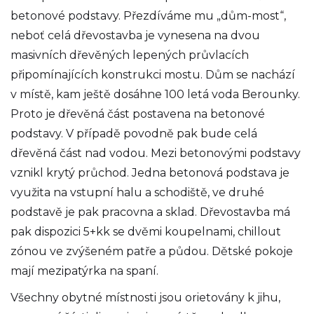
betonové podstavy. Přezdíváme mu „dům-most“,
neboť celá dřevostavba je vynesena na dvou
masivních dřevěných lepených průvlacích
připomínajících konstrukci mostu. Dům se nachází
v místě, kam ještě dosáhne 100 letá voda Berounky.
Proto je dřevěná část postavena na betonové
podstavy. V případě povodně pak bude celá
dřevěná část nad vodou. Mezi betonovými podstavy
vznikl krytý průchod. Jedna betonová podstava je
využita na vstupní halu a schodiště, ve druhé
podstavě je pak pracovna a sklad. Dřevostavba má
pak dispozici 5+kk se dvěmi koupelnami, chillout
zónou ve zvýšeném patře a půdou. Dětské pokoje
mají mezipatýrka na spaní.
Všechny obytné místnosti jsou orietovány k jihu,