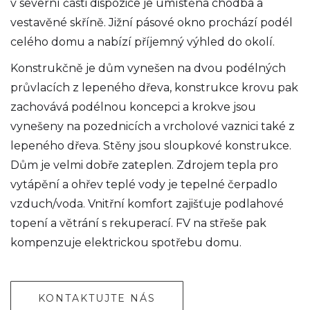
v severní části dispozice je umístěna chodba a
vestavěné skříně. Jižní pásové okno prochází podél
celého domu a nabízí příjemný výhled do okolí.
Konstrukčně je dům vynešen na dvou podélných
průvlacích z lepeného dřeva, konstrukce krovu pak
zachovává podélnou koncepci a krokve jsou
vynešeny na pozednicích a vrcholové vaznici také z
lepeného dřeva. Stěny jsou sloupkové konstrukce.
Dům je velmi dobře zateplen. Zdrojem tepla pro
vytápění a ohřev teplé vody je tepelné čerpadlo
vzduch/voda. Vnitřní komfort zajišťuje podlahové
topení a větrání s rekuperací. FV na střeše pak
kompenzuje elektrickou spotřebu domu.
KONTAKTUJTE NÁS